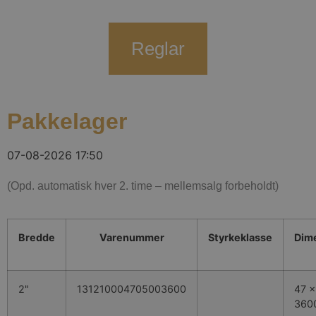
Reglar
Pakkelager
07-08-2026 17:50
(Opd. automatisk hver 2. time – mellemsalg forbeholdt)
Bredde
Varenummer
Styrkeklasse
Dim
2"
131210004705003600
47 x
360