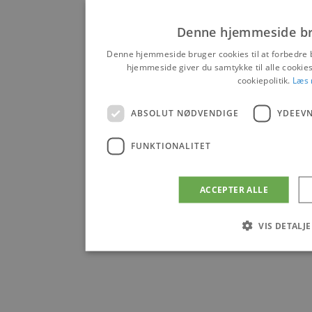
Produktion
Denne hjemmeside br
Denne hjemmeside bruger cookies til at forbedre 
Produkter
hjemmeside giver du samtykke til alle cooki
cookiepolitik.
Læs
Pakkelager
ABSOLUT NØDVENDIGE
YDEEV
Råtræ
FUNKTIONALITET
Certificeringer
ACCEPTER ALLE
VIS DETALJ
Om savværket
Medarbejdere
Absolut nødvendige
Ydeevne
Må
Absolut nødvendige cookies muliggør hjemmesidens gru