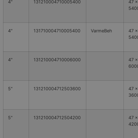
4"
131210004710005400
47 x
540
4"
131710004710005400
VarmeBeh
47 x
540
4"
131210004710006000
47 x
600
5"
131210004712503600
47 x
360
5"
131210004712504200
47 x
420