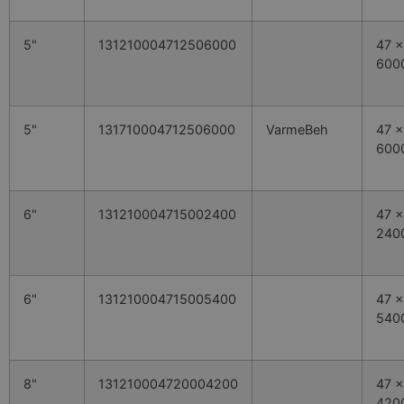
5"
131210004712506000
47 x
600
5"
131710004712506000
VarmeBeh
47 x
600
6"
131210004715002400
47 x
240
6"
131210004715005400
47 x
540
8"
131210004720004200
47 x
420