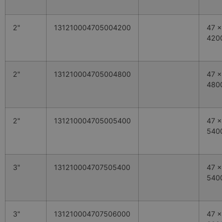
2"
131210004705004200
47 x
420
2"
131210004705004800
47 x
480
2"
131210004705005400
47 x
540
3"
131210004707505400
47 x
540
3"
131210004707506000
47 x