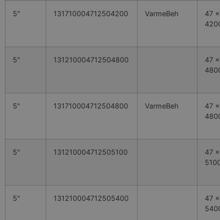
5"
131710004712504200
VarmeBeh
47 x
420
5"
131210004712504800
47 x
480
5"
131710004712504800
VarmeBeh
47 x
480
5"
131210004712505100
47 x
510
5"
131210004712505400
47 x
540