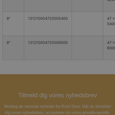
8"
131210004720005400
47 x
540
8"
131210004720006000
47 x
600
Tilmeld dig vores nyhedsbrev
Modtag de seneste nyheder fra Rold Skov. Når du tilmelder
dig vores nyhedsbrev, accepterer du vores privatlivspolitik.