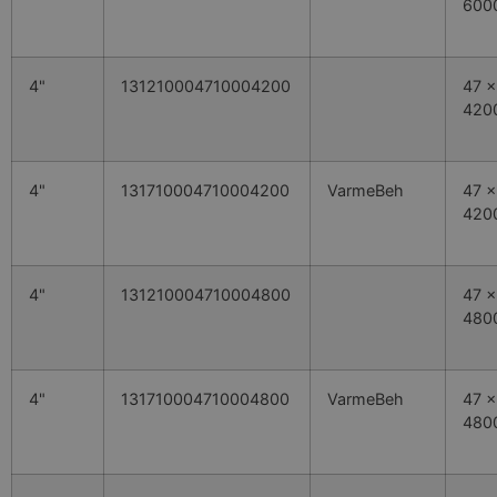
600
4"
131210004710004200
47 x
420
4"
131710004710004200
VarmeBeh
47 x
420
4"
131210004710004800
47 x
480
4"
131710004710004800
VarmeBeh
47 x
480