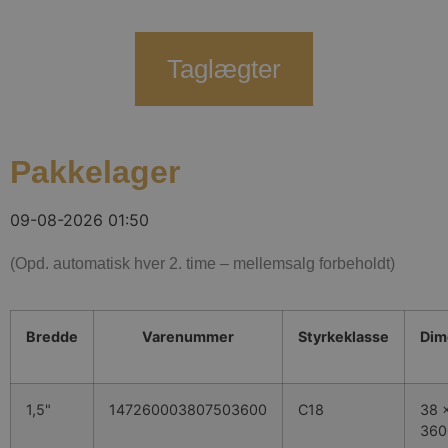
Taglægter
Pakkelager
09-08-2026 01:50
(Opd. automatisk hver 2. time – mellemsalg forbeholdt)
Bredde
Varenummer
Styrkeklasse
Dim
1,5"
147260003807503600
C18
38 x
36