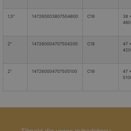
1,5"
147260003807504800
C18
38 x
48
2"
147260004707504200
C18
47 x
42
2"
147260004707505100
C18
47 x
510