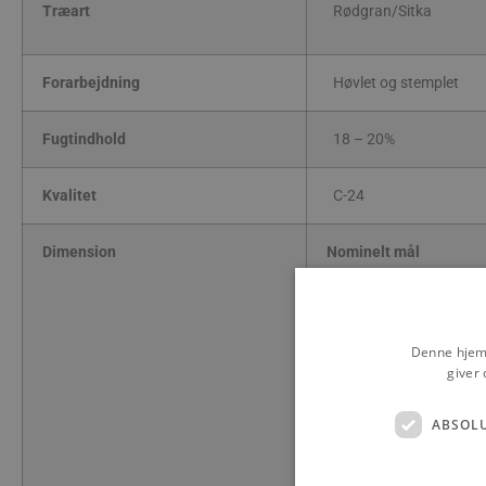
Træart
Rødgran/Sitka
Forarbejdning
Høvlet og stemplet
Fugtindhold
18 – 20%
Kvalitet
C-24
Dimension
Nominelt mål
47 x 75 mm
47 x 100 mm
47 x 125 mm
Denne hjemm
47 x 150 mm
giver 
47 x 200 mm
47 x 250 mm
ABSOL
Øvrige dimensioner efte