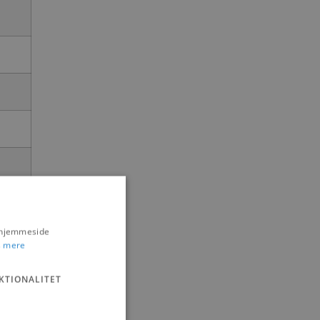
s hjemmeside
 mere
KTIONALITET