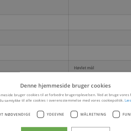
Høvlet mål
45 x 70 mm
45 x 95 mm
Denne hjemmeside bruger cookies
45 x 120 mm
eside bruger cookies til at forbedre brugeroplevelsen. Ved at bruge vore
45 x 150 mm
du samtykke til alle cookies i overensstemmelse med vores cookiepolitik.
Læs
45 x 195 mm
45 x 245 mm
UT NØDVENDIGE
YDEEVNE
MÅLRETNING
FUN
r aftale