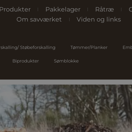
Produkter
Pakkelager
Råtræ
C
Om savværket
Viden og links
skalling/ Støbeforskalling
Tømmer/Planker
Emb
Biprodukter
Sømblokke